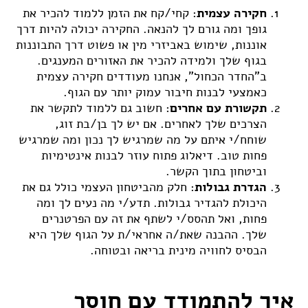
חקירה עצמית
: קחי/קח את הזמן ללמוד להכיר את
גופך ומה גורם לך להנאה. החקירה יכולה להיות דרך
אוננות, שימוש באביזרי מין או פשוט דרך התבוננות
בגוף שלך ולמידה להכיר את האזורים המענגים.
ב"החדר הכחול", אנחנו מעודדים חקירה עצמית
כאמצעי לבנות חיבור עמוק יותר עם הגוף.
תקשורת עם אחרים
: חשוב גם ללמוד לתקשר את
הצרכים שלך לאחרים. אם יש לך בן/בת זוג,
שוחח/י איתם על מה שמרגיש לך נכון ומה שמרגיש
פחות טוב. דיאלוג פתוח עוזר לבנות אינטימיות
וביטחון בתוך הקשר.
הגדרת גבולות
: חלק מהביטחון העצמי כולל גם את
היכולת להגדיר גבולות. תדע/י מה נעים לך ומה
פחות, ואל תהסס/י לשתף את זה עם הפרטנרים
שלך. ההבנה שאת/ה אחראי/ת על הגוף שלך היא
הבסיס לחוויה מינית בריאה ובטוחה.
איך להתמודד עם חוסר