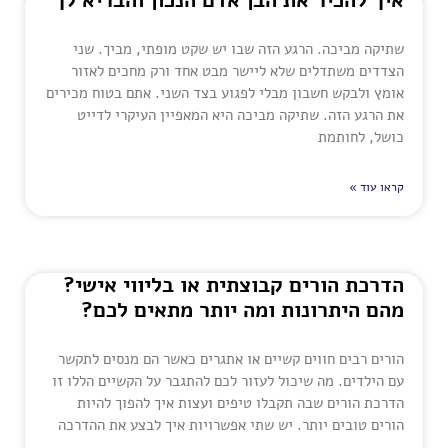
איך להכיר את הבן אדם הנכון והבריא לך
שתיקה מביכה. הרגע הזה שבו יש שקט מופתי, מביך. שני
הצדדים משתדלים שלא ליישר מבט אחד ורק מחכים לאזור
אומץ ולבקש חשבון מבלי לפגוע בצד השני. אתם בטוח מכירים
את הרגע הזה. שתיקה מביכה היא המאפיין העיקרי לדייט
כושל, לחותמת
קראו עוד »
הדרכת הורים קבוצתית או בליווי אישי?
מהם היתרונות ומה יותר מתאים לכם?
הורים רבים חווים קשיים או אתגרים כאשר הם מנסים לתקשר
עם הילדים. מה שיכול לעזור לכם להתגבר על הקשיים הללו זו
הדרכת הורים שבה תקבלו טיפים ועצות איך להפוך להיות
הורים טובים יותר. יש שתי אפשרויות איך לבצע את ההדרכה